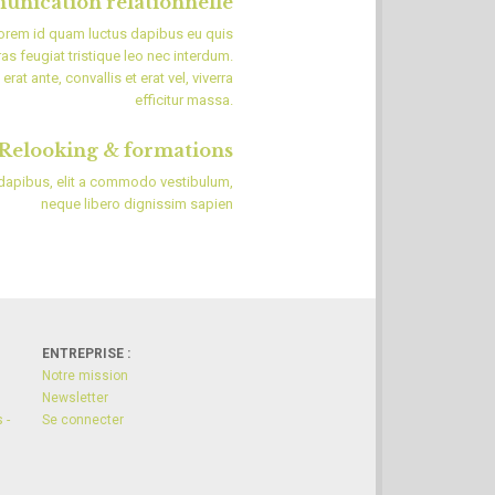
nication relationnelle
lorem id quam luctus dapibus eu quis
Cras feugiat tristique leo nec interdum.
erat ante, convallis et erat vel, viverra
efficitur massa.
Relooking & formations
 dapibus, elit a commodo vestibulum,
neque libero dignissim sapien
ENTREPRISE :
Notre mission
Newsletter
 -
Se connecter