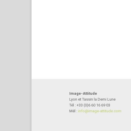
Image-Attitude
Lyon et Tassin la Demi Lune
Tél : +33 (0)6 60 16 69 03
Mél :
info@i­mage-atti­tude.com