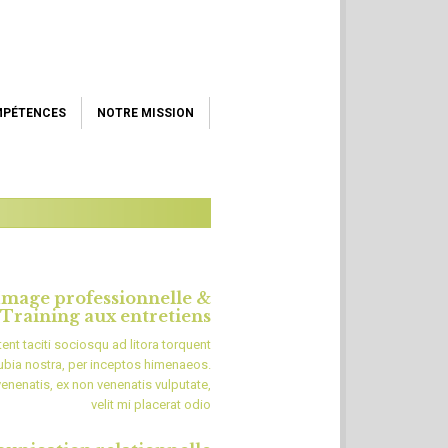
MPÉTENCES
NOTRE MISSION
Image professionnelle &
Training aux entretiens
ent taciti sociosqu ad litora torquent
ubia nostra, per inceptos himenaeos.
enenatis, ex non venenatis vulputate,
velit mi placerat odio