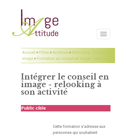
Toggle
navigation
Accueil
>
Pôles
>
Archives
>
Relooking - Conseil en
image
>
Formation au conseil en image - relooking
Intégrer le conseil en
image - relooking à
son activité
Public cible
Cette formation s’adresse aux
personnes qui souhaitent